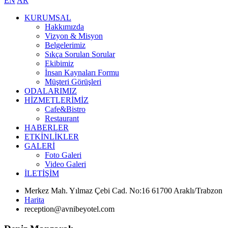
EN
AR
KURUMSAL
Hakkımızda
Vizyon & Misyon
Belgelerimiz
Sıkça Sorulan Sorular
Ekibimiz
İnsan Kaynaları Formu
Müşteri Görüşleri
ODALARIMIZ
HİZMETLERİMİZ
Cafe&Bistro
Restaurant
HABERLER
ETKİNLİKLER
GALERİ
Foto Galeri
Video Galeri
İLETİŞİM
Merkez Mah. Yılmaz Çebi Cad. No:16 61700 Araklı/Trabzon
Harita
reception@avnibeyotel.com