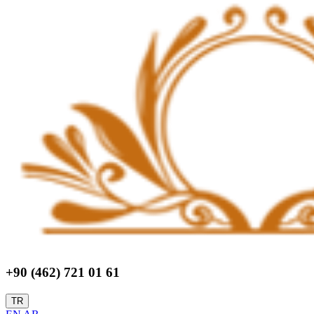
+90 (462) 721 01 61
TR