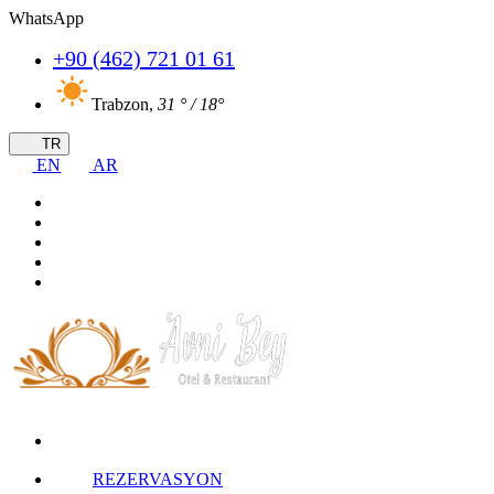
WhatsApp
+90 (462) 721 01 61
Trabzon,
31 ° / 18°
TR
EN
AR
REZERVASYON